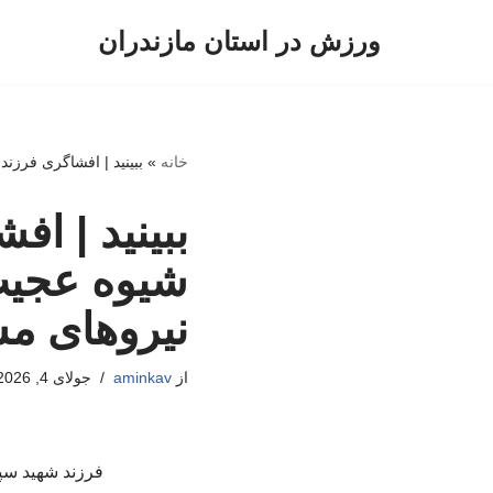
ورزش در استان مازندران
پرش
به
محتوا
خانه
»
ببینید | افشاگری فرزن
ببینید | ا
شیوه عجیب 
نیروهای م
از
aminkav
جولای 4, 2026
فرزند شهید سپه