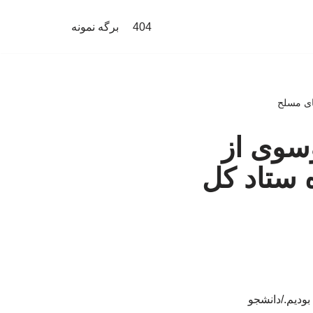
404
برگه نمونه
های مسلح
وسوی از
 ستاد کل
بودیم./دانشجو