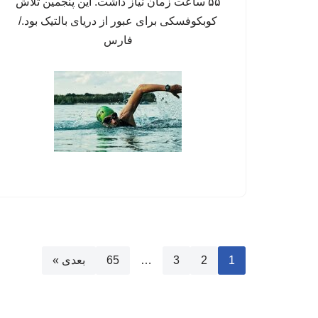
۵۵ ساعت زمان نیاز داشت. این پنجمین تلاش
کوبکوفسکی برای عبور از دریای بالتیک بود./
فارس
1
2
3
…
65
بعدی »