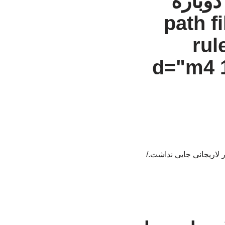
وباره
<path fi
rul
d="m4 1
لاریجانی جایی نداشت./