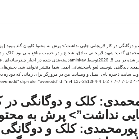
 و دوگانگی در کار لاریجانی جایی نداشت”> پرش به محتوا کاویان گلد ببینید | 
محمدی گفت: شهید لاریجانی صادق، شجاع و در خدمت منافع ملی بود. کلک و دو
نداشت./دانشجو 266 33 منتشر شده در می 8, 2026توسط aminkavدسته‌بندی شده
ی دیدگاهی بنویسید لغو پاسخنشانی ایمیل شما منتشر نخواهد شد. بخش‌های م
ل * وب‌ سایت ذخیره نام، ایمیل و وبسایت من در مرورگر برای زمانی که دوباره 
رمحمدی: کلک و دوگانگی در ک
جایی نداشت”>
پرش به محتوا
| پورمحمدی: کلک و دوگانگی 