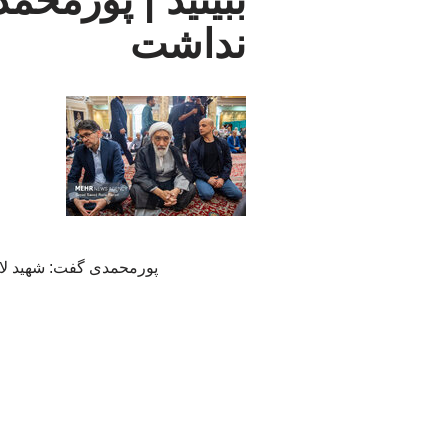
ببینید | پورمحم
نداشت
پورمحمدی گفت: شهید لار