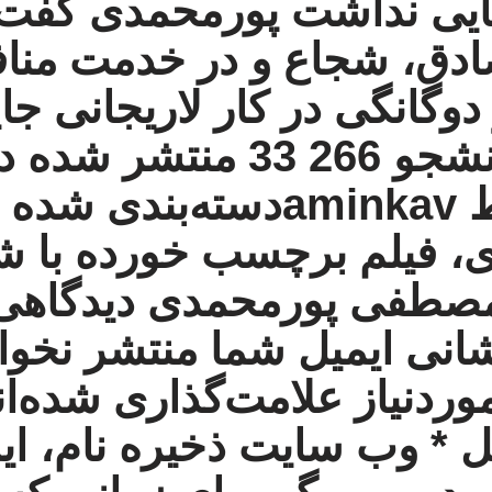
جایی نداشت
پورمحمدی گفت:
ادق، شجاع و در خدمت مناف
دوگانگی در کار لاریجانی جا
 266 33
aminkav
دسته‌بندی شده 
ی
،
فیلم
برچسب خورده با
شه
صطفی پورمحمدی
دیدگاهی
انی ایمیل شما منتشر نخوا
ردنیاز علامت‌گذاری شده‌اند
یل * وب‌ سایت ذخیره نام، ای