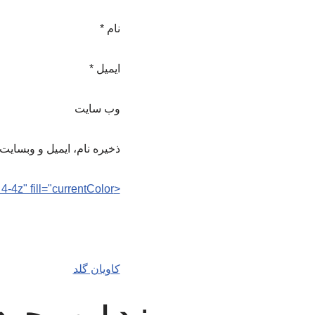
نام
*
ایمیل
*
وب‌ سایت
ذخیره نام، ایمیل و وبسایت
<path fill-rule="evenodd" clip-rule="evenodd" d="m4 13v-2h12l-4-4 1-2 7 7-7 7-1-2 4-4z" fill="currentColor
کاویان گلد