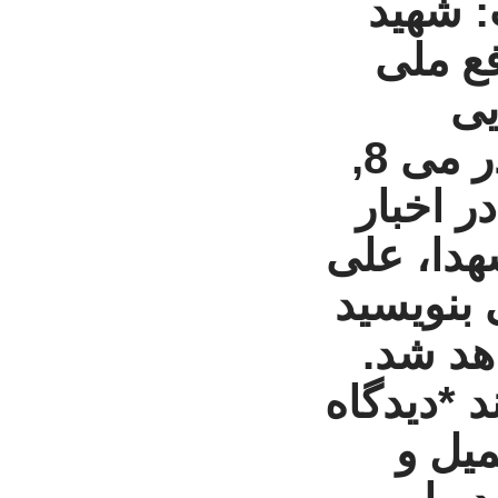
 شهید
ع ملی
یی
منتشر شده در می 8,
در
اخبار
دا
،
علی
 بنویسید
هد شد.
 *دیدگاه
میل و