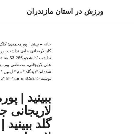
ورزش در استان مازندران
پرش
به
محتوا
خانه
»
ببینید | پورمحمدی: کلک
کار لاریجانی جایی نداشت پور
علی لاریجانی، مصطفی پورمحمد
شده‌اند *دیدگاه * نام * ایمی
نوشته <path fill-rule="evenodd" clip-rule="evenodd" d="m4 13v-2h12l-4-4 1-2 7 7-7 7-1-2 4-4z" fill="currentColor
ببینید | پو
لاریجانی 
گلد
ببینید 