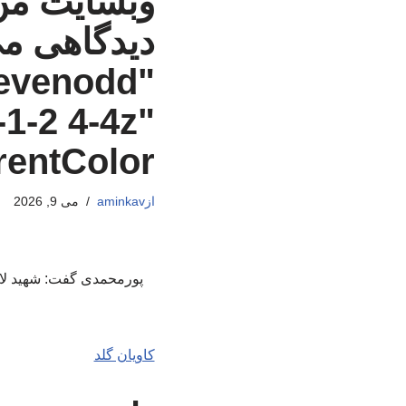
وبسایت من 
دیدگاهی م
"evenodd"
-1-2 4-4z"
rrentColor
از
aminkav
می 9, 2026
پورمحمدی گفت: شهید لار
کاویان گلد