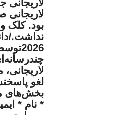
لاریجانی 
لاریجانی ص
بود. کلک و 
نداشت./دانشجو
2026توسط
چندرسانه‌ا
لاریجانی
،
م
لغو پاسخ
نش
بخش‌های مو
* نام * ایم