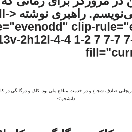
در مرورگر برای زمانی که د
ی‌نویسم.
راهبری نوشته
ll-
e="evenodd" clip-rule=
3v-2h12l-4-4 1-2 7 7-7 7
fill="cu
یجانی صادق، شجاع و در خدمت منافع ملی بود. کلک و دوگانگی در کار 
دانشجو”>