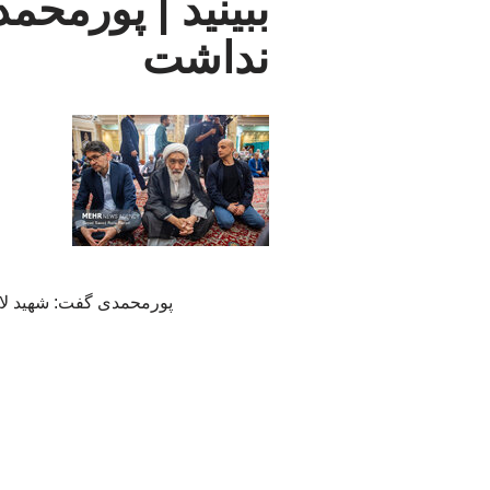
ببینید | پورمحم
نداشت
پورمحمدی گفت: شهید لار