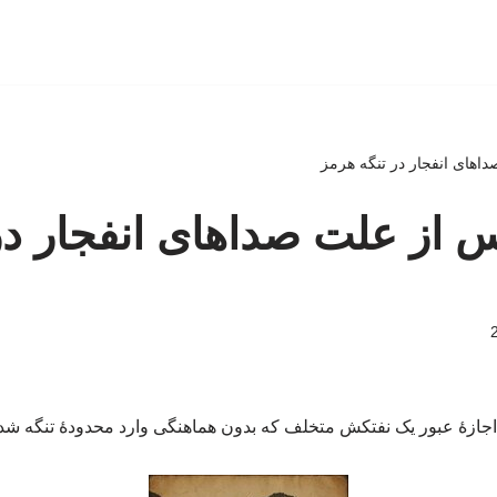
اهای انفجار در تنگه هرمز
 از علت صداهای انفجار در
اجازۀ عبور یک نفتکش متخلف که بدون هماهنگی وارد محدودۀ تنگه شده ب