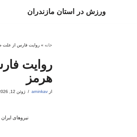
ورزش در استان مازندران
پرش
به
محتوا
خانه
»
روایت فارس از علت صد
روایت فارس
هرمز
از
aminkav
ژوئن 12, 2026
نیروهای ایران 