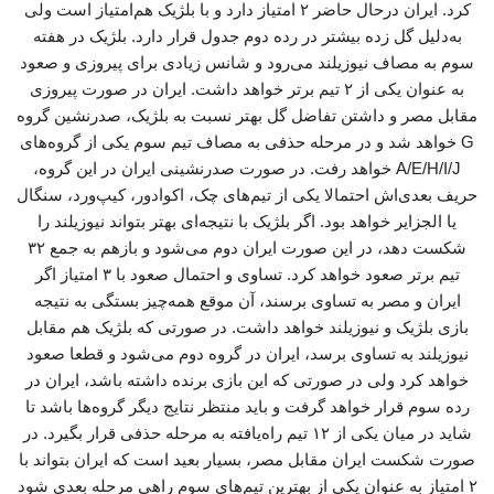
کرد. ایران درحال حاضر ۲ امتیاز دارد و با بلژیک هم‌امتیاز است ولی
به‌دلیل گل زده بیشتر در رده دوم جدول قرار دارد. بلژیک در هفته
سوم به مصاف نیوزیلند می‌رود و شانس زیادی برای پیروزی و صعود
به عنوان یکی از ۲ تیم برتر خواهد داشت. ایران در صورت پیروزی
مقابل مصر و داشتن تفاضل گل بهتر نسبت به بلژیک، صدرنشین گروه
G خواهد شد و در مرحله حذفی به مصاف تیم سوم یکی از گروه‌های
A/E/H/I/J خواهد رفت. در صورت صدرنشینی ایران در این گروه،
حریف بعدی‌اش احتمالا یکی از تیم‌های چک، اکوادور، کیپ‌ورد، سنگال
یا الجزایر خواهد بود. اگر بلژیک با نتیجه‌ای بهتر بتواند نیوزیلند را
شکست دهد، در این صورت ایران دوم می‌شود و بازهم به جمع ۳۲
تیم برتر صعود خواهد کرد. تساوی و احتمال صعود با ۳ امتیاز اگر
ایران و مصر به تساوی برسند، آن موقع همه‌چیز بستگی به نتیجه
بازی بلژیک و نیوزیلند خواهد داشت. در صورتی که بلژیک هم مقابل
نیوزیلند به تساوی برسد، ایران در گروه دوم می‌شود و قطعا صعود
خواهد کرد ولی در صورتی که این بازی برنده داشته باشد، ایران در
رده سوم قرار خواهد گرفت و باید منتظر نتایج دیگر گروه‌ها باشد تا
شاید در میان یکی از ۱۲ تیم راه‌یافته به مرحله حذفی قرار بگیرد. در
صورت شکست ایران مقابل مصر، بسیار بعید است که ایران بتواند با
۲ امتیاز به عنوان یکی از بهترین تیم‌های سوم راهی مرحله بعدی شود