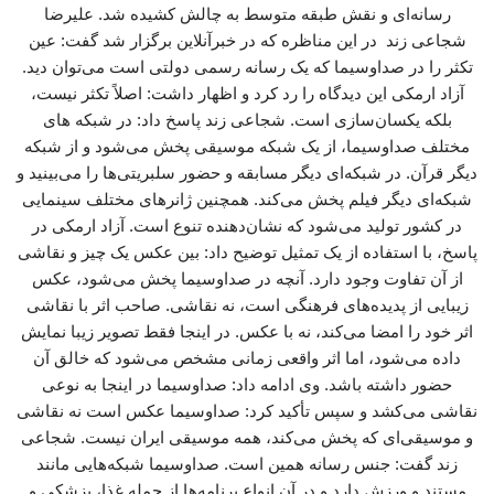
رسانه‌ای و نقش طبقه متوسط به چالش کشیده شد. علیرضا
شجاعی زند در این مناظره که در خبرآنلاین برگزار شد گفت: عین
تکثر را در صداوسیما که یک رسانه رسمی دولتی است می‌توان دید.
آزاد ارمکی این دیدگاه را رد کرد و اظهار داشت: اصلاً تکثر نیست،
بلکه یکسان‌سازی است. شجاعی زند پاسخ داد: در شبکه های
مختلف صداوسیما، از یک شبکه موسیقی پخش می‌شود و از شبکه
دیگر قرآن. در شبکه‌ای دیگر مسابقه و حضور سلبریتی‌ها را می‌بینید و
شبکه‌ای دیگر فیلم پخش می‌کند. همچنین ژانرهای مختلف سینمایی
در کشور تولید می‌شود که نشان‌دهنده تنوع است. آزاد ارمکی در
پاسخ، با استفاده از یک تمثیل توضیح داد: بین عکس یک چیز و نقاشی
از آن تفاوت وجود دارد. آنچه در صداوسیما پخش می‌شود، عکس
زیبایی از پدیده‌های فرهنگی است، نه نقاشی. صاحب اثر با نقاشی
اثر خود را امضا می‌کند، نه با عکس. در اینجا فقط تصویر زیبا نمایش
داده می‌شود، اما اثر واقعی زمانی مشخص می‌شود که خالق آن
حضور داشته باشد. وی ادامه داد: صداوسیما در اینجا به نوعی
نقاشی می‌کشد و سپس تأکید کرد: صداوسیما عکس است نه نقاشی
و موسیقی‌ای که پخش می‌کند، همه موسیقی ایران نیست. شجاعی
زند گفت: جنس رسانه همین است. صداوسیما شبکه‌هایی مانند
مستند و ورزش دارد و در آن انواع برنامه‌ها از جمله غذا، پزشکی و