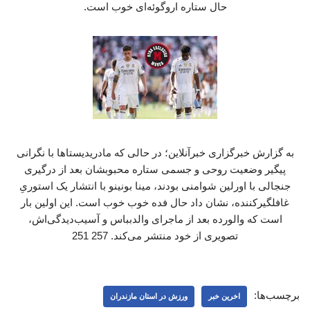
حال ستاره اروگوئه‌ای خوب است.
به گزارش خبرگزاری خبرآنلاین؛ در حالی که مادریدیستاها با نگرانی
پیگیر وضعیت روحی و جسمی ستاره محبوبشان بعد از درگیری
جنجالی با اورلین شوامنی بودند، مینا بونینو با انتشار یک استوریِ
غافلگیرکننده، نشان داد حال فده خوب خوب است. این اولین بار
است که والورده بعد از ماجرای والدبباس و آسیب‌دیدگی‌اش،
تصویری از خود منتشر می‌کند. 257 251
برچسب‌ها:
اخرین خبر
ورزش در استان مازندران