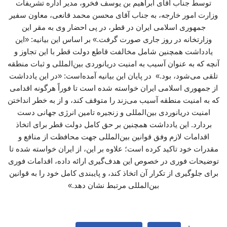
توسط جناب آقای ابراهیم بن یوسف فخرو، مدیر اداره تشریفات
وزارت امور خارجه، به جناب آقای محسن محمد قانعی، معاون سفیر
جمهوری اسلامی ایران در قطر، در پی احضار وی به مقر این
وزارتخانه در روز جاری صورت گرفت.» بر اساس این بیانیه: «این
یادداشت همچنین شامل مخالفت قاطع دولت قطر با این تجاوز و
آنچه که به عنوان آسیب به امنیت دریانوردی بین‌المللی و ثبات منطقه
تلقی می‌شود، بود.» در پایان این بیانیه آمده‌است: «در این یادداشت
از جمهوری اسلامی ایران خواسته شده است تا فوراً هرگونه اقدامی
که به امنیت منطقه آسیب می‌زند را متوقف کند، و از به خطر انداختن
امنیت دریانوردی بین‌المللی و زنجیره تامین انرژی جهانی دست
بردارد. این یادداشت همچنین بر حق کامل دولت قطر برای اتخاذ
اقدامات لازم وفق قوانین بین‌المللی جهت محافظت از منافع و
مقدرات خود تاکید کرده است؛ علاوه بر این، از ایران خواسته شده تا
توضیحات فوری در خصوص این هدف‌گیری ارائه داده، اقدامات فوری
برای جلوگیری از تکرار آن اتخاذ کند، و پایبندی کامل خود را به قوانین
بین‌المللی مرتبط نشان دهد.»