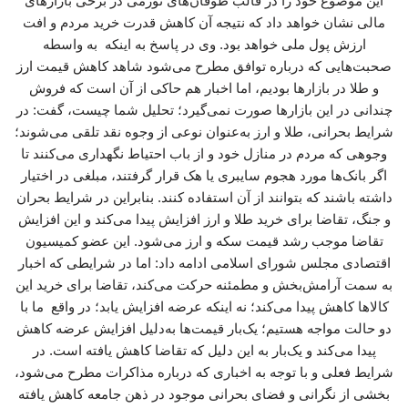
این موضوع خود را در قالب طوفان‌های تورمی در برخی بازارهای
مالی نشان خواهد داد که نتیجه آن کاهش قدرت خرید مردم و افت
ارزش پول ملی خواهد بود. وی در پاسخ به اینکه به واسطه
صحبت‌هایی که درباره توافق مطرح می‌شود شاهد کاهش قیمت ارز
و طلا در بازارها بودیم، اما اخبار هم حاکی از آن است که فروش
چندانی در این بازارها صورت نمی‌گیرد؛ تحلیل شما چیست، گفت: در
شرایط بحرانی، طلا و ارز به‌عنوان نوعی از وجوه نقد تلقی می‌شوند؛
وجوهی که مردم در منازل خود و از باب احتیاط نگهداری می‌کنند تا
اگر بانک‌ها مورد هجوم سایبری یا هک قرار گرفتند، مبلغی در اختیار
داشته باشند که بتوانند از آن استفاده کنند. بنابراین در شرایط بحران
و جنگ، تقاضا برای خرید طلا و ارز افزایش پیدا می‌کند و این افزایش
تقاضا موجب رشد قیمت سکه و ارز می‌شود. این عضو کمیسیون
اقتصادی مجلس شورای اسلامی ادامه داد: اما در شرایطی که اخبار
به سمت آرامش‌بخش و مطمئنه حرکت می‌کند، تقاضا برای خرید این
کالاها کاهش پیدا می‌کند؛ نه اینکه عرضه افزایش یابد؛ در واقع ما با
دو حالت مواجه هستیم؛ یک‌بار قیمت‌ها به‌دلیل افزایش عرضه کاهش
پیدا می‌کند و یک‌بار به این دلیل که تقاضا کاهش یافته است. در
شرایط فعلی و با توجه به اخباری که درباره مذاکرات مطرح می‌شود،
بخشی از نگرانی و فضای بحرانی موجود در ذهن جامعه کاهش یافته