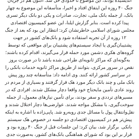
اندیشیده بودند، این موضوع تا حدودی حل شد. اکنون هم در جریان
جنگ ۴۰ روزه این ایتفاق افتاد و اخیرا، متأسفانه این موضوع به چهار
بانک، از جمله بانک ملی، تجارت، صادرات و یکی دو بانک دیگر تسری
پیدا کرده است. بنابر گزارش ایلنا، این عضو کمیسیون اقتصادی
مجلس شورای اسلامی خاطرنشان کرد: انتظار این بود که بعد از جنگ
۱۲ روزه از آن تجربه استفاده شود و بانک‌های کشور در جهت
پشتیبان‌گیری یا ایجاد سیستم‌های پشتیبان برای مواقعی که توسط
گروه‌های هکری دشمن مورد حمله قرار می‌گیرند، اقدام کرده باشند؛
به‌گونه‌ای که مراکز ثانویه‌ای طراحی شده باشد تا در صورت بروز
نقص در سرور مرکزی، بتوانند از طریق مراکز ثانویه خدمات بانکی را
در سراسر کشور ارائه کنند. وی ادامه داد: متأسفانه چند روز پیش
بانک ملی و چند بانک دیگر مورد هک قرار گرفتند و بسیاری از مردم در
روند عادی تأمین مایحتاج خود واقعا دچار مشکل شدند. افرادی که در
مسیرهای ترددی و سفر بودند، برای تأمین نیازهای معمول، از جمله
سوخت‌گیری، با مشکل مواجه شدند. عوارضی‌ها دچار اختلال شدند و
نقل‌وانتقال پول با مسائل جدی روبه‌رو شد. پاپی‌زاده با اشاره به اینکه
پیش‌تر هم در کمیسیون اقتصادی دو جلسه در خصوص هک سیستم
بانکی برگزار شد، بیان کرد: این جلسات قبل از جنگ ۴۰ روزه بود و
قرار بر این بود که شورای هماهنگی بانک‌های کشور، به‌صورت جدی