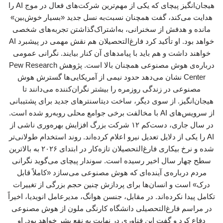
هیجان‌انگیز پیچای که یکی از مهم‌ترین شرکت‌های فعال در موج AI را
هدایت می‌کند، گفت همچنان نسبت‌به نسل جدید «بسیار خوش‌بین»
مانده و هدفش از سخنرانی، به‌اشتراک‌گذاشتن تجربه‌های شخصی
خواهد بود. او تأکید کرد فارغ‌التحصیلان هم نقش مهمی در پیشبرد AI
خواهند داشت و هم باید با پیامدهای آن کنار بیایند. نگرانی عمومی
درباره‌ی هوش مصنوعی همچنان بالا است. پژوهش ‌Pew Research
Center نشان می‌دهد حدود نیمی از آمریکایی‌ها گسترش هوش
مصنوعی در زندگی روزمره را بیشتر نگران‌کننده می‌دانند تا
هیجان‌انگیز. از سوی دیگر، ساخت دیتاسنترهای جدید برای پشتیبانی
از سرویس‌های AI با مخالفت برخی جوامع محلی روبه‌رو شده است.
در سال جاری، دست‌کم ۱۲ شرکت بزرگ افزایش بهره‌وری ناشی از
AI را یکی از دلایل تعدیل نیرو اعلام کرده‌اند. روند استخدام طولانی‌تر
شده و نرخ بیکاری فارغ‌التحصیلان تازه‌کار در ابتدای ۲۰۲۶ به بالاترین
سطح چهار سال اخیر رسیده است. سوندار پیچای می‌گوید نگرانی
مردم درباره‌ی آینده‌ای که هوش مصنوعی می‌سازد «کاملاً قابل
درک» است و انسان‌ها برای پردازش چنین حجم بزرگی از تغییرات
تکامل پیدا نکرده‌اند. در مقابل، جنسن هوانگ، مدیرعامل انویدیا، اخیراً
در مراسم فارغ‌التحصیلی دانشگاه ‌کارنگی ملون از هوش مصنوعی
دفاع کرد و گفت این فناوری در نهایت به نفع بشر خواهد بود. او