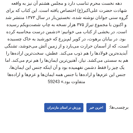
دهه نخست محرم تناسب دارد و مجلس هشتم آن نیز به واقعه
شهادت حضرت علی‌اکبر(ع) اختصاص یافته است. این کتاب که برای
گروه سنی جوانان نوشته شده، نخستین‌بار در سال ۱۳۷۳ منتشر شد
و اکنون با مجموع تیراژ ۳۷۵ هزار نسخه به چاپ شصت‌ویکم رسیده
است. در بخشی از کتاب می خوانیم: «دشمن درست محاسبه کرده
بود. در بیابان برهوت، در کویر لم‌یزرع که خورشید به خاک چسبیده
است، که از آسمان حرارت می‌بارد و از زمین آتش می‌جوشد، تشنگی
آبدیده‌ترین فولادها را هم ذوب می‌کند. عطش، سخت‌ترین اراده‌ها را
هم به سستی می‌کشد. نیاز، آهنین‌ترین ایمان‌ها را هم نرم می‌کند. اما
یک چیز را فقط دشمن نفهمیده بود و آن اینکه جنس این ایمان‌ها،
جنس این عزم‌ها و اراده‌ها با جنس همه ایمان‌ها و عزم‌ها و اراده‌ها
متفاوت بود.» 59243
برچسب‌ها:
اخرین خبر
ورزش در استان مازندران