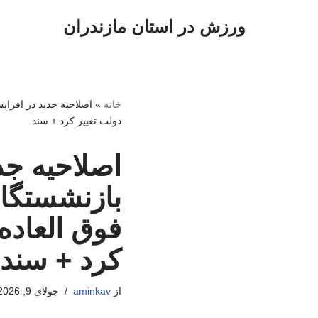
ورزش در استان مازندران
پرش
به
محتوا
خانه
»
دولت تغییر کرد + سند
اصلاحیه ج
فوق العاده
کرد + سند
از
aminkav
جولای 9, 2026