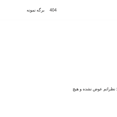
404
برگه نمونه
 به طرح پرسشی درباره تغییر دیدگاه‌هایش با سال‌های ۱۳۸۸ و ۱۴۰۱ گفت: نظراتم عوض نشده و هیچ