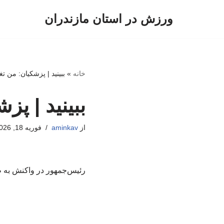
ورزش در استان مازندران
پرش
به
محتوا
خانه
»
ببینید | پزشکیان: من تغ
ببینید | پز
از
aminkav
فوریه 18, 2026