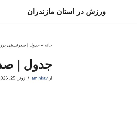
ورزش در استان مازندران
پرش
به
محتوا
خانه
»
جدول | صدرنشینی برزی
جدول | صدر
از
aminkav
ژوئن 25, 2026