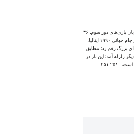
به گزارش ورزش در استان مازندران؛ این تصویری است از جدول گروه C جام جهانی ٢٠٢۶ در پایان بازی‌های دور سوم. ۳۶
سال پیش، در ساعت ۳۰ دقیقه بامداد روز ۳۱ خرداد ۱۳۶۹، همزمان با بازی برزیل و اسکاتلند در جام جهانی ۱۹۹۰ ایتالیا،
 فاجعه‌ای بزرگ رقم زد؛ مطابق
ی یک بار دیگر زلزله آمد؛ این بار در