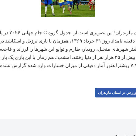
ه‌ای به قدرت ۷.۴ ریشتر شهرهای منجیل، رودبار، طارم و توابع این شهرها را لرزاند و
آمار رسمی، در این زلزله بیش از ۳۵ هزار نفر از دنیا رفتند. امشب؛. هم زمان با این باز
رزش در استان مازندران