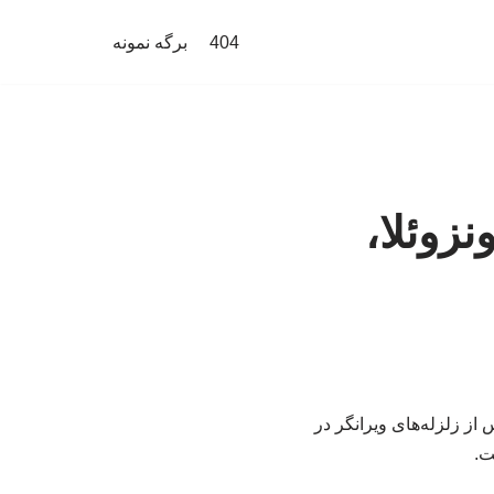
404
برگه نمونه
نزوئلا،
ز زلزله‌های ویرانگر در
ت.