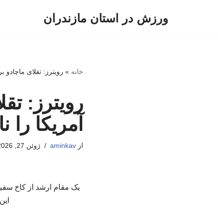
ورزش در استان مازندران
پرش
به
محتوا
خانه
»
رویترز: تقلای ماچادو ب
رویترز: تقل
آمریکا را ن
از
aminkav
ژوئن 27, 2026
یک مقام ارشد از کاخ سفی
این