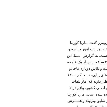
یترز گفت: ماریا کورینا
فید، وزارت امور خارجه و
ست. به گزارش ایسنا، این
مقام کاخ سفید تاکید کرد: ما از بازگشت او به ونزوئلا حمایت می‌کنیم، اما آیا این درخواست باید ۲۴ ساعت پس از یک فاجعه
ت و تلاش دوباره ماچادو
برای بازگشت به ونزوئلا، مقامات ارشد آمریکا را ناامید کرده است. گزارش شده که در این زلزله‌های پیاپی، دست‌کم ۱۴۰۰
ار دارند که آمار تلفات
 اصلی کشور، واقع در لا
ده شده است. ماریا کورینا
ور سابق ونزوئلا و همسرش