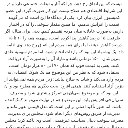
نیست که این اتفاق رخ دهد، چرا که آثار و تبعات اجتماعی دارد و در
این شرایط اقتصادی هم صلاح نیست این کار صورت گیرد. این عضو
کمیسیون انرژی بیان کرد: یکی از دیدگاه‌ها این است که می‌گویند
قیمت را افزایش ندهیم، اما همین مقدار سوختی را که در اختیار
داریم، به‌صورت عادلانه میان مردم تقسیم کنیم. یعنی برای مثال، اگر
ظرفیت ۱۵ درصد کاهش پیدا کرده است، سهمیه همه را ۱۰ تا ۱۵
درصد کاهش دهند، اما برای همه مردم این اتفاق رخ دهد. وی ادامه
داد: یک پیشنهاد این بود که واردات انجام شود، اما مردم سهمیه عادی
بنزین‌شان ۱۵۰۰ تومانی باشد و مازاد آن را به‌صورت آزاد دریافت
کنند، یعنی به قیمت فوب که همان ۷۰ الی ۸۰ هزار تومان است،
استفاده شود که به نظر من این موضوع هم یک شوک اقتصادی به
مردم وارد می‌کند و شاید به صلاح نباشد؛ زیرا مردم همه نمی‌توانند از
بنزین آزاد استفاده کنند. همتی افزود: بحث دیگری هم مطرح بود و آن
این بود که بر موضوع سی‌ان‌جی تمرکز بیشتری شود و مصرف
سی‌ان‌جی افزایش یابد. این موضوع هم در نهایت می‌تواند کمک‌کننده
باشد، اما هنوز تأکید اصلی بر این است که مدل قیمتی تغییر نکند و
مدیریت از طریق روش‌های دیگر انجام شود. مجلس برای مدیریت
مصرف سوخت دنبال سیاست غیرقمیتی است وی تاکید کرد: مجلس
به دنبال سیاست غیرقمیتی است و تاکید دارد مدیریت به گونه دیگری