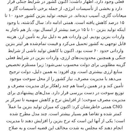
فعلی وجود دارد، اظهار داشت: اکنون کشور در شرایط جنگی قرار
دارد و بخشی از تأسیسات انرژی، از جمله برخی تأسیسات گاز و
میعانات گازی، آسیب دیده‌اند. در نتیجه، تولید بنزین کشور حدود ۱۰ تا
۱۵ درصد کاهش یافته است. همتی ادامه داد: سال گذشته، با وجود
اینکه تولید بنزین ۱۰ تا ۱۵ درصد بیشتر از امسال بود، باز هم ناچار به
واردات بنزین بودیم. این واردات هم به دلیل نیاز به تأمین ارز، هزینه
قابل توجهی به کشور تحمیل می‌کرد و قیمت تمام‌شده هر لیتر بنزین
وارداتی حدود ۶۰ سنت بود. اکنون با کاهش تولید ناشی از شرایط
جنگی و همچنین محدودیت‌های ارزی، واردات بنزین در شرایط فعلی
گزینه مطلوبی برای دولت محسوب نمی‌شود؛ زیرا مستلزم تخصیص
منابع ارزی بیشتری است. وی افزود: به همین دلیل، دولت ترجیح
می‌دهد با مدیریت مصرف، نیاز کشور را از محل سوخت موجود
تأمین کند و در همین راستا هم چند راهکار برای مدیریت مصرف و
توزیع سوخت در دست بررسی قرار دارد. مدل‌های پیشنهادی برای
مدیریت مصرف سوخت؛ از افزایش نرخ و کاهش سهمیه تا تمرکز بر
CNG همتی خاطرنشان کرد: اکنون که میزان تولید بنزین ما عملاً
کمتر شده و تقاضا هم بسیار بیشتر است. چند مدل مطرح شده
است؛ یکی از آنها این است که نرخ بنزین را افزایش دهند تا مدیریت
انجام دهند که مجلس به شدت مخالف این قضیه است و به صلاح