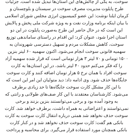
سوخت، به یکی از چالش‌های این استان‌ها تبدیل شده است. جزئیات
طرح پایلوت مدیریت مصرف سوخت در سیستان و بلوچستان و
کرمان ایلنا نوشت: این عضو کمیسیون انرژی مجلس شورای اسلامی
با بیان اینکه برنامه وزارت نفت و به ویژه شرکت ملی پخش و پالایش
این است که در حال حاضر این طرح به‌صورت پایلوت در این دو
استان اجرا شود، عنوان کرد: این اقدام در راستای ساماندهی توزیع
سوخت، کاهش مشکلات مردم و تسهیل دسترسی شهروندان به
سهمیه قانونی سوخت انجام می‌شود. اکنون سهمیه ۶۰ لیتر بنزین
۱۵۰۰ تومانی و ۷۰ لیتر ۳ هزار تومانی است که قرار شده سهمیه آزاد
را که فکر می‌کنم حدود ۴۰ لیتر باشد، در این استان‌ها به کارت
سوخت افراد با همان نرخ ۵ هزار تومان اضافه کنند و کارت سوخت
جایگاه‌ها حذف شود. وی ادامه داد: دید متولیان این امر این است که
با این کار مشکل کارت سوخت جایگاه‌ها تا حد زیادی برطرف
می‌شود. کارشناسان معتقدند با این کار صف‌های طولانی و رانتی که
به وجود آمده بود و برخی می‌توانستند بنزین بزنند و برخی
نمی‌تواستند و اعتراضاتی به همراه داشت، برطرف خواهد شد. کارت
سوخت حذف نخواهد شد همتی درباره انتقال کارت سوخت به کارت
بانکی هم گفت: کارت سوخت حذف نخواهد شد و در کنار کارت
بانکی همچنان مورد استفاده قرار می‌گیرد. برای محاسبه و پرداخت