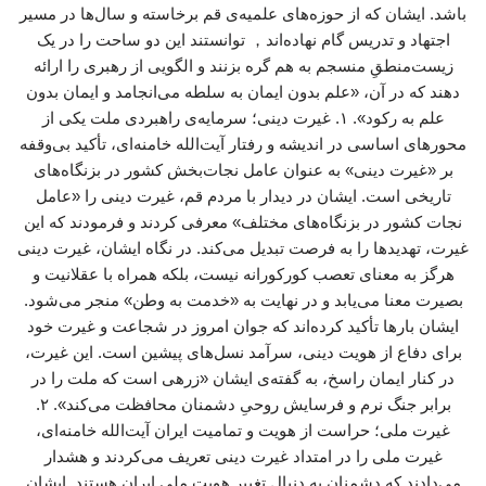
باشد. ایشان که از حوزه‌های علمیه‌ی قم برخاسته و سال‌ها در مسیر
اجتهاد و تدریس گام نهاده‌اند， توانستند این دو ساحت را در یک
زیست‌منطقِ منسجم به هم گره بزنند و الگویی از رهبری را ارائه
دهند که در آن، «علم بدون ایمان به سلطه می‌انجامد و ایمان بدون
علم به رکود». ۱. غیرت دینی؛ سرمایه‌ی راهبردی ملت یکی از
محورهای اساسی در اندیشه و رفتار آیت‌الله خامنه‌ای، تأکید بی‌وقفه
بر «غیرت دینی» به عنوان عامل نجات‌بخش کشور در بزنگاه‌های
تاریخی است. ایشان در دیدار با مردم قم، غیرت دینی را «عامل
نجات کشور در بزنگاه‌های مختلف» معرفی کردند و فرمودند که این
غیرت، تهدیدها را به فرصت تبدیل می‌کند. در نگاه ایشان، غیرت دینی
هرگز به معنای تعصب کورکورانه نیست، بلکه همراه با عقلانیت و
بصیرت معنا می‌یابد و در نهایت به «خدمت به وطن» منجر می‌شود.
ایشان بارها تأکید کرده‌اند که جوان امروز در شجاعت و غیرت خود
برای دفاع از هویت دینی، سرآمد نسل‌های پیشین است. این غیرت،
در کنار ایمان راسخ، به گفته‌ی ایشان «زرهی است که ملت را در
برابر جنگ نرم و فرسایش روحیِ دشمنان محافظت می‌کند». ۲.
غیرت ملی؛ حراست از هویت و تمامیت ایران آیت‌الله خامنه‌ای،
غیرت ملی را در امتداد غیرت دینی تعریف می‌کردند و هشدار
می‌دادند که دشمنان به دنبال تغییر هویت ملی ایران هستند. ایشان