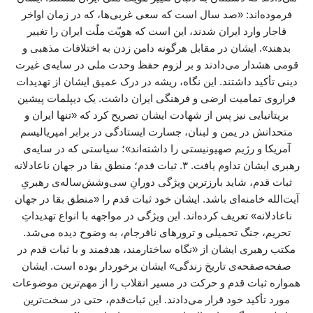
فرموده‌اند: «صد سال است که سعی غربی‌ها، که در زمان اواخر
قاجار وارد ایران شدند، این است که هویّت ملّت ایران را تغییر
بدهند». ایشان در مقابل هرگونه دامن زدن به اختلافات مذهبی و
قومی هشدار می‌دادند و بر لزوم حفظ وحدت ملی در سایه‌ی غیرت
دینی تأکید داشتند. این نگاه، ریشه در درک عمیق ایشان از تهدیدات
فراروی تمامیت ارضی و فرهنگی ایران داشت. یک دیپلمات پیشین
بریتانیایی نیز پس از شهادت ایشان تصریح کرد که «تنها ایران و
متحدانش در یمن و لبنان، جسارت ایستادگی در برابر امپریالیسم
آمریکا و رژیم صهیونیستی را داشته‌اند»؛ سیاستی که در سایه‌ی
رهبری ایشان تداوم یافت. ۳. ثبات قدم؛ منطق بقا در جهان ناعادلانه
ثبات قدم، شاید بارزترین ویژگی دورانِ سی‌وشش‌ساله‌ی رهبریِ
آیت‌الله خامنه‌ای باشد. ایشان خود ثبات قدم را «منطق بقا در جهان
ناعادلانه» تعریف کرده‌اند. این ویژگی در مواجهه با انواع تهدیداتِ
تحریم، جنگ تحمیلی و ترورهای نافرجام، به وضوح دیده می‌شد.
مکتب رهبری ایشان از «نگاه ساختارمند، هدفمند و با ثبات قدم در
صفحه‌صفحه‌ی تاریخ زندگی» ایشان برخوردار بوده است. ایشان
همواره ثبات قدم و حرکت در مسیر انقلاب را از مهم‌ترین موضوعات
مورد تأکید خود قرار می‌دادند. این ثبات‌قدم، حتی در سخت‌ترین