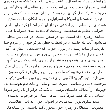
شرایط نیز هرگز به انفعال یا عقب‌نشینی نیانجامید؛ بلکه به فرموده‌ی
ایشان، «ایمان و غیرت دینی است که به ابزار نظامی اثر و کارگشایی
می‌بخشد». یک تحلیلگر نیز در توصیف ایشان آورده است که «در برابر
تهدیداتِ هسته‌ایِ آمریکا و اسرائیل، با وجود امکانِ ساخت سلاح
هسته‌ای، بر اساس باور اخلاقی خود از این کار امتناع کرد و این، ادای
احترامی عظیم به شخصیت اوست». ۴. دغدغه‌مندیِ همراه با عمل
نشانه‌ی رهبریِ دغدغه‌مند، تنها در سخن نیست؛ در عمل نیز متجلی
می‌شود. آیت‌الله خامنه‌ای در لحظات خطر، هرگز خود را از مردم جدا
نکردند. از ساده‌زیستی در دوران جوانی که «شب‌هایی پیش می‌آمد
که در منزلِ ما شام نبود» تا حضورِ بی‌چون‌وچرا در میدانِ مدیریتِ
بحران‌های ملی، همه و همه نشان از رهبری داشت که دل در گروِ
مردم و سرنوشت جامعه‌ی خود نهاده بود. ایمان در نگاه ایشان «یک
دارایی اجتماعی» بود که ملت را از یأس و زوال فرهنگی مصون
می‌دارد. نتیجه‌گیری: الگویی برای تمدن‌سازی نوین اسلامی ترکیبِ
مرجعیت دینی و سیاسی، غیرت دینی و ملی، و ثبات‌قدمِ هوشمندانه،
چهره‌ای از آیت‌الله خامنه‌ای ترسیم می‌کند که فراتر از یک رهبرِ صرفاً
سیاسی یا یک فقیهِ صرفاً دینی است. ایشان در چارچوب اندیشه‌ی
«تمدن‌سازی نوین اسلامی»، بر اصولی چون عدالت، عقلانیت،
معنویت، استقلال و رهبریِ جوان‌محور تأکید داشتند. این نشانه‌ها،