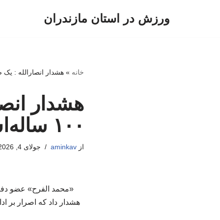
ورزش در استان مازندران
پرش
به
محتوا
خانه
»
هشدار انصارالله : یک ضربه به عربست
هشدار انصا
۱۰۰ ساله‌اش را بر باد می‌دهد
از
aminkav
جولای 4, 2026
«محمد الفرح» عضو دفتر 
هشدار داد که اصرار بر اد