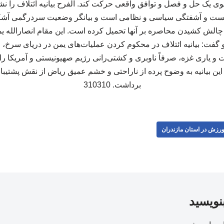
سوی یک حل و فصل و توافق واقعی حرکت کند. الفرح بیانیه ائتلاف را ن
 بن‌بست و آشفتگی سیاسی و نظامی است و بیانگر وضعیت سردرگمی آشکار 
چالش کشیدن محاصره بر آنها تحمیل کرده است. این مقام انصارالله یم
و گفت: بیانیه ائتلاف در محکوم کردن عملیات‌های یمن در دریای سرخ،
و یاری غزه، صرفاً ناوبری و کشتی‌رانی رژیم صهیونیستی و آمریکا را
این بیانیه به وضوح پرده از ناراحتی و خشم عمیق ریاض از نقش پشتیبا
برداشت. 310310
رزش در استان مازندران
بنویسید