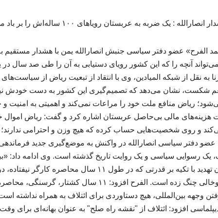
مد الفرح» عضو دفتر سیاسی جنبش انصارالله یمن با هشدار مستقیم 
می‌تواند آنچه را که این کشور رویای دستیابی به آن را طی صد سال در
رنا به نقل از شبکه المیادین، وی با انتقاد از تبعیت ریاض از سیاست‌های 
 شکست، نشان می‌دهد که تصمیم‌گیری این کشور به دست خودش نیست
شود؛ ریاض منافع ملت خود را مراعات نمی‌کند و اهمیتی به امنیت و جا
 هزینه‌های مالی بی‌حاصل عربستان اشاره کرد و گفت: ریاض اموال خ
ی‌کند و روی شخصیت‌هایی حساب کرده که هیچ وزن و احترامی ندارند؛ چ
عضو دفتر سیاسی انصارالله در واکنش به موضع‌گیری جدید فرماندهی 
ف، یک رسوایی سیاسی و یک روایت تاریخ گذشته است. وی ادامه داد: «بیا
دشمن دیگر چیزی جز زبان تهدید با تکیه بر قدرتی که در طول ۱۱ سال
یک مشروعیت موهوم و توخالی چنگ زده است. الفرح افزود: ۱۱ سال 
ن وجهه بین‌المللی، هیچ دستاوردی برای ائتلاف به همراه نداشته است
یپلماسی افزود: ائتلاف از "نقشه راه صلح" به عنوان بهانه‌ای برای و