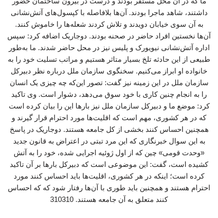
ما که در آن محل مستقر بودند و درست در بیرون ساختمان حضور
داشتند، شاهد ماجرا بودند. آن‌ها بلافاصله با کپسول‌های آتش‌نشانی
به آن سوی خیابان دویدند و تلاش کردند شعله‌ها را خاموش کنند.
آن‌ها نخستین افراد حاضر در صحنه بودند. دوجاریک اضافه کرد: سپس
اداره آتش‌نشانی نیویورک و پلیس نیز در محل حاضر شدند. ما به‌طور
طبیعی از این حادثه تلخ بسیار متاثر هستیم و مراتب تسلیت خود را به
خانواده او ابراز می‌کنیم. سخنگوی سازمان ملل درباره نظر دبیرکل
سازمان ملل در این زمینه نیز گفت: تصور این‌که چه چیزی یک انسان
را به انجام چنین کاری با خود سوق می‌دهد، دشوار است. وی تاکید
کرد: موضع ما و دبیرکل سازمان ملل نیز بارها این را بیان کرده است
که در هر کشوری، مهم است که اقلیت‌ها مورد احترام قرار گیرند و
همچنین احساس کنند بخشی از کل جامعه هستند. دوجاریک در پاسخ
به این سوال خبرنگاری که این مرد تبتی در اعتراض به قانون جدید
«وحدت قومی» چین که از اول ژوئیه اجرایی شده، خود را به آتش
کشیده است، گفت: این موضوعی است که دبیرکل بارها بر آن تاکید
کرده است؛ اینکه در هر کشوری، اقلیت‌ها باید احساس کنند مورد
احترام هستند و همچنین باید طوری با آن‌ها رفتار شود که که احساس
کنند متعلق به آن جامعه هستند. 310310