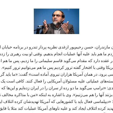
ازندران، حسن رحیم‌پور ازغدی نظریه پرداز تندرو در برنامه خیابان ا
م ما هم باید علیه آنها عملیات انجام بدهیم. وقتی او بیت رهبری را زده 
 عقده دارد که مقدام می‌گوید قاسم سلیمانی را ما زدیم، پس ما هم اعل
کا وقتی با افتخار گفته ترور کردیم پس ما هم می‌توانیم ترور کنیم». او
سی برود، در همان آمریکا هزاران نیروی آماده است» گفت: «ما باید گر
 هسته‌های عملیاتی علیه مسئولان آمریکایی را فعال کنند. کافی است یک 
ی: «ترامپ می‌گوید ما دو رده از سران را در ایران زده‌ایم و این‌ها که 
زنند آنها را هم می‌زنیم». وی با اشاره به اینکه «من با مذاکره مخالف 
لماسی فعال باید با کشورهایی که آمریکا تهدیدشان کرده ائتلاف ایجاد ک
 تهدید کرده ائتلاف ایجاد کند و علیه ناوهای آمریکا عملیات کند مثلا با ق