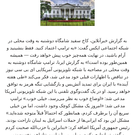
به گزارش خبرآنلاین، کاخ سفید شامگاه دوشنبه به وقت محلی در
شبکه اجتماعی ایکس گفت: «به ترامپ اعتماد کنید. فقط بنشینید و
آرام باشید، در نهایت همه‌چیز خوب پیش خواهد رفت — همیشه
همین‌طور بوده است!» به گزارش ایرنا، ترامپ شامگاه دوشنبه به
وقت محلی در مصاحبه با شبکه تلویزیونی آمریکایی ای بی سی نیوز
در تناقض با اظهارات قبلی خود مدعی شد، فکر می‌کند «طی هفته
آینده» با ایران برای تمدید آتش‌بس و بازگشایی تنگه هرمز به توافق
خواهد رسید. او در یک گفت‌وگوی تلفنی با این شبکه تلویزیونی آمریکا
مدعی شد: «اوضاع خوب به نظر می‌رسد، خیلی خوب.» ترامپ
مدعی شد: «امروز یک مشکل کوچک وجود داشت، اما من خیلی
سریع آن را برطرف کردم، همانطور که احتمالاً قبلاً متوجه شده‌اید.»
مشکل این بود که ایرانی‌ها از حملات اسرائیل به لبنان ناراحت بودند.
رئیس جمهوری آمریکا اضافه کرد: «بنابراین با حزب‌الله صحبت کردم
و گفتم تیراندازی نکنید، و با بی‌بی [بنیامین نتانیاهو، نخست‌وزیر