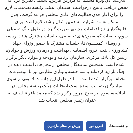
نیازمند اذن ویژه هستیم. به گزارش فارس، سلیمی تصریح کرد: به
محض دریافت پاسخ درخواست استیذان، هیئت رئیسه تصمیمات لازم
را برای آغاز جدی فعالیت‌های عادی مجلس خواهد گرفت، چون
ممکن هست شرایط به همین شکل باشد، لازم است برای
قانونگذاری نیز اقدامات جدیدی صورت گیرد. در طول جنگ تحمیلی
سوم، جلسات کمیسیون‌های تحصصی، جلسات مشترک هیئت رییسه
و روسای کمیسیون‌ها، جلسات مشترک با حضور وزرای جهاد
کشاورزی، نفت، نیرو، اقتصادی، بهداشت و درمان، ورزش و جوانان،
رئیس کل بانک مرکزی، سازمان برنامه و بودجه و موارد دیگر برگزار
شده است. همچنین نمایندگان مجلس از محل‌های آسیب دیده در
جنگ بازدید کرده‌اند و سه جلسه وبیناری ‌نظارتی نیز با موضوعات
مختلف برگزار شده است، اما در طول این جلسات قانونی از سوی
نمایندگان تصویب نشده است.انتخابات هیأت‌ رئیسه مجلس در
اجلاسیه سوم نیز صبح امروز برگزار شد که محمد باقر قالیباف به
عنوان رئیس مجلس انتخاب شد.
برچسب‌ها:
اخرین خبر
ورزش در استان مازندران