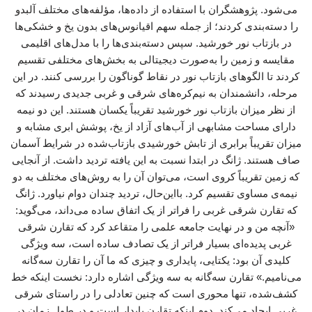
می‌شود. پژوهشگران با استفاده از داده‌ها، مؤلفه‌های مختلف آلبدو
را دسته‌بندی کردند؛ از جمله سهم اقیانوس‌های بدون یخ و خشکی‌ها
در بازتاب نور خورشید. سپس دسته‌بندی‌ها را با مدل‌های اقلیمی
مقایسه و زمین را به‌صورت دیجیتالی به بخش‌های مختلفی تقسیم
کردند تا الگوهای بازتاب نور در نقاط گوناگون را بررسی کنند. در این
مرحله، دانشمندان به نیم‌کره‌های شرقی و غربی جدیدی رسیدند که
از نظر میزان بازتاب نور خورشید تقریباً یکسان هستند. این دو نیمه
دارای مساحت مشابهی از آب‌های آزاد از یخ، پوشش ابری مشابه و
میزان تقریباً برابری از تابش خورشیدی بازتاب‌شده در شرایط آسمان
صاف هستند. ژانگ در ابتدا نسبت به این یافته تردید داشت. از آنجایی
که زمین تقریباً کروی است، می‌توان آن را به روش‌های مختلف به دو
نیمه‌ی مساوی تقسیم کرد. بااین‌حال، تردید چندان دوام نیاورد. ژانگ
که تقارن شرقی غربی را فراتر از یک اتفاق ساده می‌داند، می‌گوید:
«آنچه من و در نهایت جامعه علمی را متقاعد کرد که تقارن شرقی
غربی پدیده‌ای بسیار فراتر از یک تصادف ساده است، سه ویژگی
کلیدی آن بود: یکتایی، پایداری و چیزی که ما آن را تقارن سه‌گانه
می‌نامیم.» تقارن سه‌گانه به سه ویژگی اشاره دارد: نخست اینکه خط
کشف‌شده، تنها محوری است که چنین تعادلی را در راستای شرقی
غربی ایجاد می‌کند. دوم اینکه تقارن پایدار است و در طول زمان در