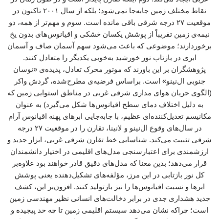
نقاط مختلف زمین جابه‌جا نمی‌شود؛ بلکه از سال ۲۰۰۱ تاکنون در
موقعیت ۲۷ درجه شرقی باقی مانده است. سوم و مهم‌تر از همه، دو
نیمه‌ی زمین تقریباً از پوشش یکسان خشکی و اقیانوس‌های بدون یخ
برخوردارند؛ موضوعی که باعث می‌شود سهم آسمان صاف و آسمان
ابری در بازتاب نور خورشید به‌خوبی یکدیگر را متعادل کنند.
پژوهشگران بر این باورند که موتور محرک تعادل، پدیده‌ی «نوسان
جنوبی ال‌نینو» است. براساس فرضیه‌ی مطرح‌شده، گردش واکر
(الگوی جریان هوای مداری شرقی غربی در مناطق استوایی زمین که
به دلیل اختلاف دمای سطح اقیانوس‌ها شکل می‌گیرد) به عنوان
مکانیسم تعدیل‌کننده‌ای عظیم، با جابه‌جایی ابرهای پهنه اقیانوس آرام
در سال‌های وقوع ال‌نینو و لانینا، تقارن را در موقعیت ۲۷ درجه
شرقی تثبیت می‌کند. شناسایی خط تقارن شرقی غربی، ابزار جدید و
ارزشمندی برای اعتبارسنجی مدل‌های اقلیمی در اختیار دانشمندان
قرار می‌دهد؛ بدین معنا که مدل‌های دقیق قادر خواهند بود علاوه‌بر
کل نور بازتابی در این مرز، مؤلفه‌های تشکیل‌دهنده یعنی پوشش
ابرها و نسبت اقیانوس‌ها را نیز بازتولید کنند. افزون‌بر این، کشف
جدید هشداری جدی در برابر دخالت‌های انسانی نظیر مهندسی زمین
است؛ چراکه نشان می‌دهد سیستم اقلیمی زمین تا چه حد پیچیده و