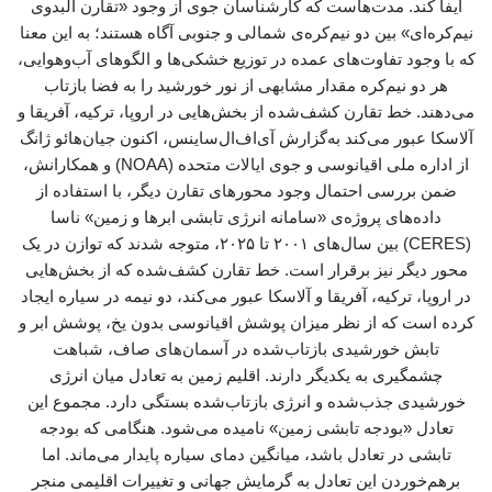
ایفا کند. مدت‌هاست که کارشناسان جوی از وجود «تقارن آلبدوی
نیم‌کره‌ای» بین دو نیم‌کره‌ی شمالی و جنوبی آگاه هستند؛ به این معنا
که با وجود تفاوت‌های عمده در توزیع خشکی‌ها و الگوهای آب‌وهوایی،
هر دو نیم‌کره مقدار مشابهی از نور خورشید را به فضا بازتاب
می‌دهند. خط تقارن کشف‌شده از بخش‌هایی در اروپا، ترکیه، آفریقا و
آلاسکا عبور می‌کند به‌گزارش آی‌اف‌ال‌ساینس، اکنون جیان‌هائو ژانگ
از اداره ملی اقیانوسی و جوی ایالات متحده (NOAA) و همکارانش،
ضمن بررسی احتمال وجود محورهای تقارن دیگر، با استفاده از
داده‌های پروژه‌ی «سامانه انرژی تابشی ابرها و زمین» ناسا
(CERES) بین سال‌های ۲۰۰۱ تا ۲۰۲۵، متوجه شدند که توازن در یک
محور دیگر نیز برقرار است. خط تقارن کشف‌شده که از بخش‌هایی
در اروپا، ترکیه، آفریقا و آلاسکا عبور می‌کند، دو نیمه در سیاره ایجاد
کرده است که از نظر میزان پوشش اقیانوسی بدون یخ، پوشش ابر و
تابش خورشیدی بازتاب‌شده در آسمان‌های صاف، شباهت
چشمگیری به یکدیگر دارند. اقلیم زمین به تعادل میان انرژی
خورشیدی جذب‌شده و انرژی بازتاب‌شده بستگی دارد. مجموع این
تعادل «بودجه تابشی زمین» نامیده می‌شود. هنگامی که بودجه
تابشی در تعادل باشد، میانگین دمای سیاره پایدار می‌ماند. اما
برهم‌خوردن این تعادل به گرمایش جهانی و تغییرات اقلیمی منجر