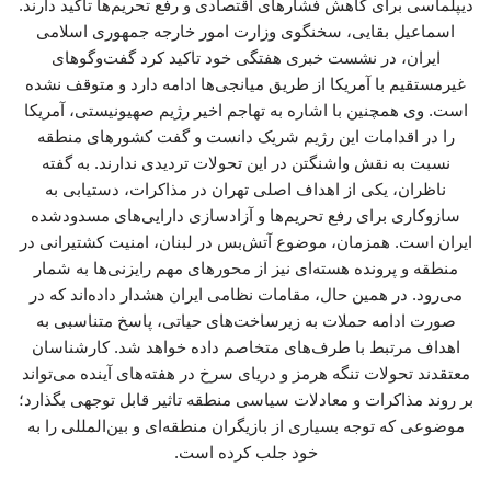
دیپلماسی برای کاهش فشارهای اقتصادی و رفع تحریم‌ها تاکید دارند.
اسماعیل بقایی، سخنگوی وزارت امور خارجه جمهوری اسلامی
ایران، در نشست خبری هفتگی خود تاکید کرد گفت‌وگوهای
غیرمستقیم با آمریکا از طریق میانجی‌ها ادامه دارد و متوقف نشده
است. وی همچنین با اشاره به تهاجم اخیر رژیم صهیونیستی، آمریکا
را در اقدامات این رژیم شریک دانست و گفت کشورهای منطقه
نسبت به نقش واشنگتن در این تحولات تردیدی ندارند. به گفته
ناظران، یکی از اهداف اصلی تهران در مذاکرات، دستیابی به
سازوکاری برای رفع تحریم‌ها و آزادسازی دارایی‌های مسدودشده
ایران است. همزمان، موضوع آتش‌بس در لبنان، امنیت کشتیرانی در
منطقه و پرونده هسته‌ای نیز از محورهای مهم رایزنی‌ها به شمار
می‌رود. در همین حال، مقامات نظامی ایران هشدار داده‌اند که در
صورت ادامه حملات به زیرساخت‌های حیاتی، پاسخ متناسبی به
اهداف مرتبط با طرف‌های متخاصم داده خواهد شد. کارشناسان
معتقدند تحولات تنگه هرمز و دریای سرخ در هفته‌های آینده می‌تواند
بر روند مذاکرات و معادلات سیاسی منطقه تاثیر قابل توجهی بگذارد؛
موضوعی که توجه بسیاری از بازیگران منطقه‌ای و بین‌المللی را به
خود جلب کرده است.